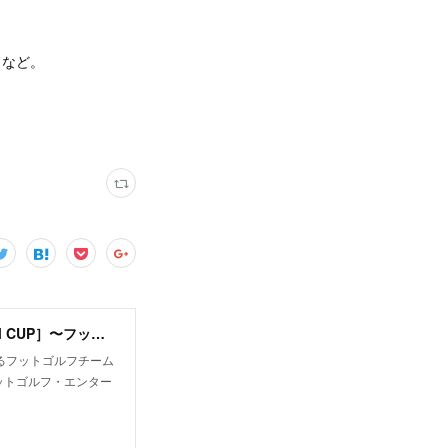
ドなど。
スクワッズ ｜SQUADS ［フットゴルフ・チームカップ FOOTGOLF TEAM CUP］〜フットゴルフチーム日本一決定戦〜
るフットゴルフチーム
ットゴルフ・エンター