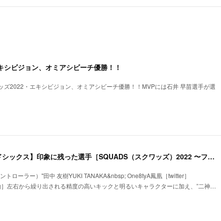
エキシビジョン、オミアシビーチ優勝！！
ズ2022・エキシビジョン、オミアシビーチ優勝！！MVPには石井 早苗選手が選
【ファイナル・グッドシックス】印象に残った選手［SQUADS（スクワッズ）2022 〜フットゴルフチーム日本一決定戦〜］
ーラー）"田中 友樹YUKI TANAKA&nbsp; One8tyA鳳凰［twitter］
選考理由］左右から繰り出される精度の高いキックと明るいキャラクターに加え、”二神…