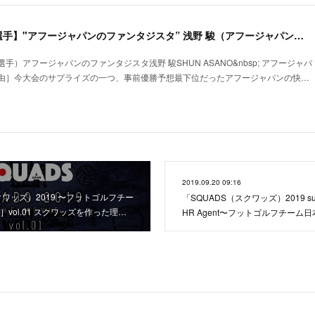
【ファイナル・優秀選手】"アフージャパンのファンタジスタ” 浅野 駿（アフージャパン）［SQUADS（スクワッズ）2022 〜フットゴルフチーム日本一決定戦〜］
）アフージャパンのファンタジスタ浅野 駿SHUN ASANO&nbsp; アフージャパ
由］今大会のサプライズの一つ、事前優勝予想最下位だったアフージャパンの快…
2019.09.20 09:16
クワッズ）2019 〜フットゴルフチー
「SQUADS（スクワッズ）2019 supp
vol.01 スクワッズを作った理…
HR Agent〜フットゴルフチーム