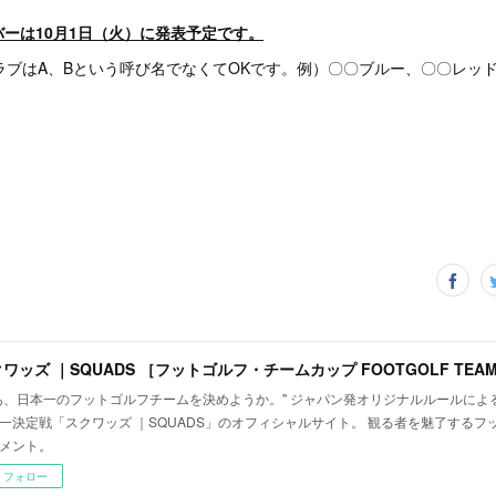
ーは10月1日（火）に発表予定です。
ラブはA、Bという呼び名でなくてOKです。例）〇〇ブルー、〇〇レッ
あ、日本一のフットゴルフチームを決めようか。" ジャパン発オリジナルルールによ
一決定戦「スクワッズ ｜SQUADS」のオフィシャルサイト。 観る者を魅了するフ
メント。
フォロー