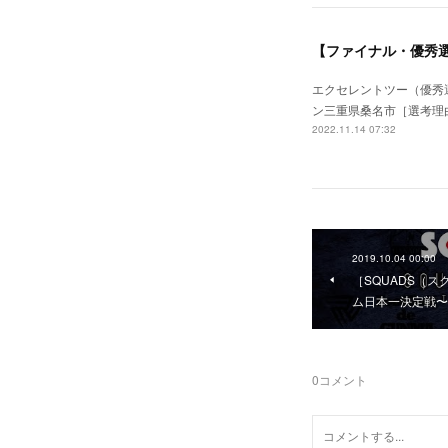
エクセレントツー（優秀選手
ン三重県桑名市［選考理
2022.11.14 07:32
2019.10.04 00:00
［SQUADS（ス
ム日本一決定戦〜］
0
コメント