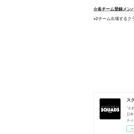
☆各チーム登録メンバ
※2チーム出場するク
"さ
日本
テイ