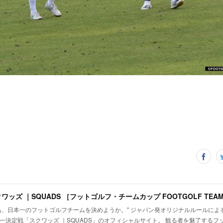
あ、日本一のフットゴルフチームを決めようか。" ジャパン発オリジナルルールによ
一決定戦「スクワッズ ｜SQUADS」のオフィシャルサイト。 観る者を魅了するフ