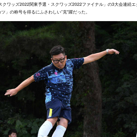
・スクワッズ2022関東予選・スクワッズ2022ファイナル」の3大会連続
ツ」の称号を得るにふさわしい”克"躍だった。