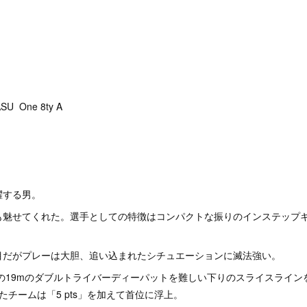
SU One 8ty A
躍する男。
も魅せてくれた。選手としての特徴はコンパクトな振りのインステップ
目だがプレーは大胆、追い込まれたシチュエーションに滅法強い。
30y）の19mのダブルトライバーディーパットを難しい下りのスライスライ
たチームは「5 pts」を加えて首位に浮上。