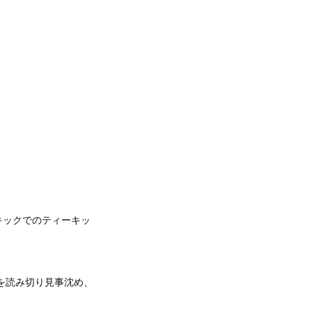
キックでのティーキッ
ンを読み切り見事沈め、