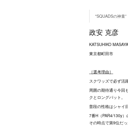
"SQUADSの神童”
政安 克彦
KATSUHIKO MASAYA
東京都町田市
［選考理由］
スクワッズで必ず活
周囲の期待通り今回
クとロングパット。
普段の性格はシャイ
7番H（PAR4/1
その時点で第9位だっ