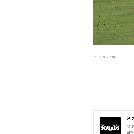
フットゴルフ
(
30
)
"さ
日本