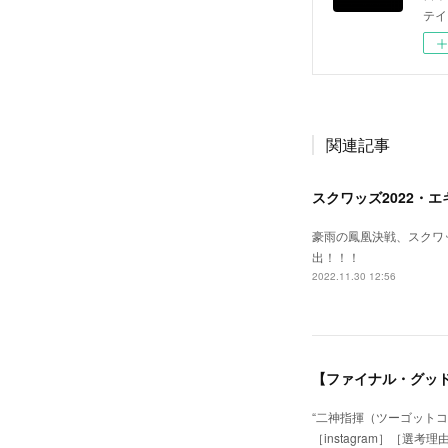
テイ
関連記事
スクワッズ2022・
豪雨の鳳凰決戦、スクワッ
出！！！
2022.11.30 12:56
“二神指揮（ツーゴットコントロ
［instagram］［