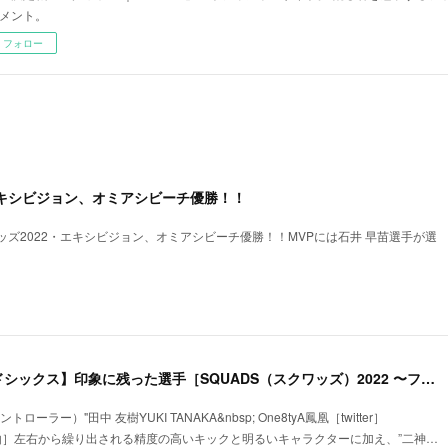
メント。
フォロー
エキシビジョン、オミアシビーチ優勝！！
ズ2022・エキシビジョン、オミアシビーチ優勝！！MVPには石井 早苗選手が選
【ファイナル・グッドシックス】印象に残った選手［SQUADS（スクワッズ）2022 〜フットゴルフチーム日本一決定戦〜］
ーラー）"田中 友樹YUKI TANAKA&nbsp; One8tyA鳳凰［twitter］
選考理由］左右から繰り出される精度の高いキックと明るいキャラクターに加え、”二神…