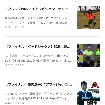
スクワッズ2022・エキシビジョン、オミアシビーチ優勝！！
豪雨の鳳凰決戦、スクワッズ2022・エキシビジョ
ン、オミアシビーチ優勝！！MVPには石井 早苗選…
2022.11.30 12:56
【ファイナル・グッドシックス】印象に残った選手［SQUADS（スクワッズ）2022 〜フットゴルフチーム日本一決定戦〜］
“二神指揮（ツーゴットコントローラー）"田中 友樹
YUKI TANAKA&nbsp; One8tyA鳳凰［twitter］［ins…
2022.11.14 07:49
【ファイナル・優秀選手】"アフージャパンのファンタジスタ” 浅野 駿（アフージャパン）［SQUADS（スクワッズ）2022 〜フットゴルフチーム日本一決定戦〜］
エクセレントツー（優秀選手）アフージャパンのファ
ンタジスタ浅野 駿SHUN ASANO&nbsp; アフージ…
2022.11.14 07:32