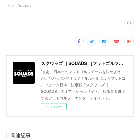
フットゴルフ
(
30
)
スクワッズ ｜SQUADS ［フットゴルフ・チームカップ FOOTGOLF TEAM CUP］〜フットゴルフチーム日本一決定戦〜
"さあ、日本一のフットゴルフチームを決めよう
か。" ジャパン発オリジナルルールによるフットゴ
ルフチーム日本一決定戦「スクワッズ ｜
SQUADS」のオフィシャルサイト。 観る者を魅了
するフットゴルフ・エンターテイメント。
フォロー
関連記事