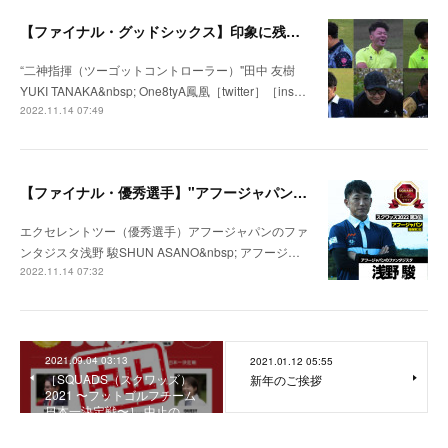
【ファイナル・グッドシックス】印象に残った選手［SQUADS（スクワッズ）2022 〜フットゴルフチーム日本一決定戦〜］
“二神指揮（ツーゴットコントローラー）"田中 友樹
YUKI TANAKA&nbsp; One8tyA鳳凰［twitter］［ins…
2022.11.14 07:49
【ファイナル・優秀選手】"アフージャパンのファンタジスタ” 浅野 駿（アフージャパン）［SQUADS（スクワッズ）2022 〜フットゴルフチーム日本一決定戦〜］
エクセレントツー（優秀選手）アフージャパンのファ
ンタジスタ浅野 駿SHUN ASANO&nbsp; アフージ…
2022.11.14 07:32
2021.09.04 03:13
2021.01.12 05:55
［SQUADS（スクワッズ）
新年のご挨拶
2021 〜フットゴルフチーム
日本一決定戦〜］ 中止の…