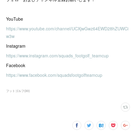
YouTube
https://www.youtube.com/channel/UCXjwGwz64EWD28hZUWCi
w3w
Instagram
https://www.instagram.com/squads_footgolf_teamcup
Facebook
https://www.facebook.com/squadsfootgolfteamcup
フットゴルフ
(
30
)